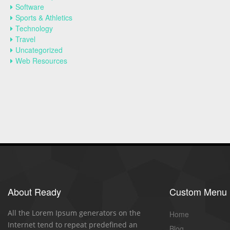
Software
Sports & Athletics
Technology
Travel
Uncategorized
Web Resources
About Ready
Custom Menu
All the Lorem Ipsum generators on the
Home
Internet tend to repeat predefined an
Blog