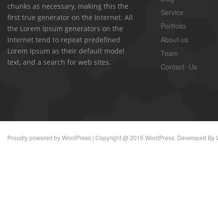
chunks as necessary, making this the
Service
first true generator on the Internet. All
Portfolio
the Lorem Ipsum generators on the
About-us
Internet tend to repeat predefined
Lorem Ipsum as their default model
Team
text, and a search for web sites.
Contact -Us
Proudly powered by
WordPress
| Copyright @ 2015 WordPress. Developed By